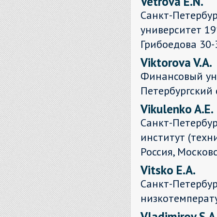
Vetrova E.N.
Санкт-Петербу
университет 19
Грибоедова 30-
Viktorova V.A.
Финансовый ун
Петербургский
Vikulenko A.E.
Санкт-Петербур
институт (техн
Россия, Московс
Vitsko E.A.
Санкт-Петербур
низкотемперат
Vladimirov S.A