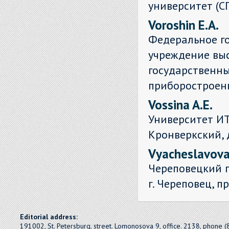
университет (СП
Voroshin E.A.
Федеральное г
учреждение выс
государственны
приборостроен
Vossina A.E.
Университет ИТМ
Кронверкский, 
Vyacheslavova 
Череповецкий г
г. Череповец, пр
Editorial address:
191002, St. Petersburg, street. Lomonosova 9, office. 2138, phone 