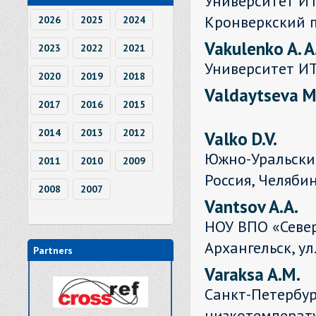
Университет ИТ
Кронверкский п
2026
2025
2024
Vakulenko A. A
2023
2022
2021
Университет И
2020
2019
2018
Valdaytseva M
2017
2016
2015
2014
2013
2012
Valko D.V.
Южно-Уральский
2011
2010
2009
Россия, Челябин
2008
2007
Vantsov A.A.
НОУ ВПО «Север
Архангельск, ул.
Partners
Varaksa A.M.
Санкт-Петербур
низкотемперат