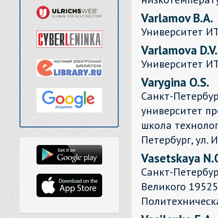
Varlamov B.A.
Университет И
Varlamova D.V.
Университет И
Varygina O.S.
Санкт-Петербур
университет п
школа технолог
Петербург, ул. 
Vasetskaya N.
Санкт-Петербур
Великого 195251
Политехническа