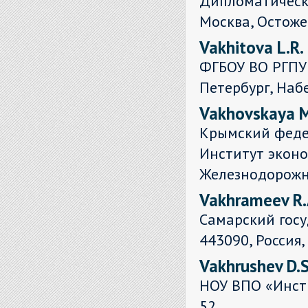
Дипломатическа
Москва, Остожен
Vakhitova L.R.
ФГБОУ ВО РГПУ и
Петербург, Наб
Vakhovskaya M
Крымский федер
Институт эконо
Железнодорожн
Vakhrameev R.
Самарский гос
443090, Россия,
Vakhrushev D.S
НОУ ВПО «Инсти
52