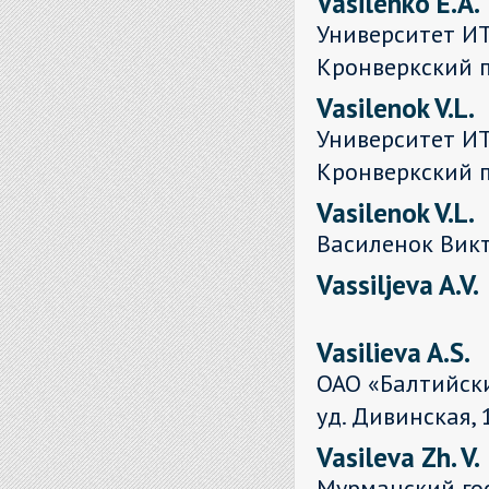
Vasilenko E.A.
Университет ИТМ
Кронверкский п
Vasilenok V.L.
Университет ИТ
Кронверкский пр
Vasilenok V.L.
Василенок Вик
Vassiljeva A.V.
Vasilieva A.S.
ОАО «Балтийск
уд. Дивинская, 
Vasileva Zh. V.
Мурманский го