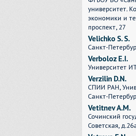
университет. К
экономики и те
проспект, 27
Velichko S. S.
Санкт-Петербур
Verboloz E.I.
Университет И
Verzilin D.N.
СПИИ РАН, Унив
Санкт-Петербур
Vetitnev A.M.
Сочинский госу
Советская, д.26