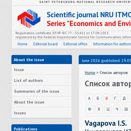
Scientific journal NRU ITM
Series "Economics and En
Registration certificate ЭЛ № ФС 77 – 55411 от 17.09.2013
registered by the Federal Inspectorate Service for Communication, In
Home
Editorial board
Editorial office
Information for author
About the issue
June 2026 (published: 29.0
Issue
Home
> Список авторов
List of authors
Список авто
Summaries of the issue
А
Б
В
Г
Д
About the issue
Ф
Х
Ц
Ч
Ш
Issues
Vagapova I.S.
Publications