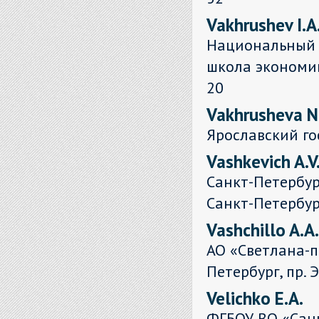
Vakhrushev I.A
Национальный 
школа экономики
20
Vakhrusheva N
Ярославский го
Vashkevich A.V
Санкт-Петербур
Санкт-Петербург
Vashchillo A.A.
АО «Светлана-п
Петербург, пр. Э
Velichko E.A.
ФГБОУ ВО «Санк