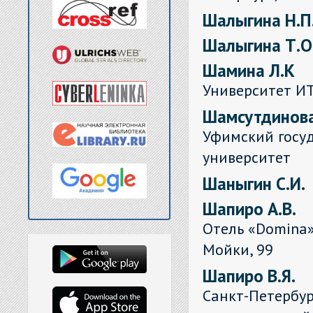
Шалыгина Н.П
Шалыгина Т.О
Шамина Л.К
Университет И
Шамсутдинова
Уфимский госу
университет
Шаныгин С.И.
Шапиро А.В.
Отель «Domina» 
Мойки, 99
Шапиро В.Я.
Санкт-Петербу