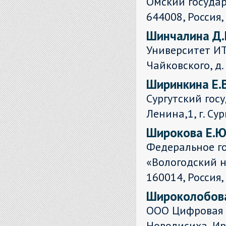
Омский государ
644008, Россия, 
Шинчалина Д.
Университет ИТ
Чайковского, д. 
Ширинкина Е.В
Сургутский гос
Ленина,1, г. Сур
Широкова Е.Ю
Федеральное г
«Вологодский 
160014, Россия, 
Широколобова
ООО Цифровая л
Новолисиха, Ир