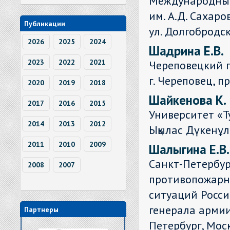
Международный
им. А.Д. Сахаро
Публикации
ул. Долгобродс
2026
2025
2024
Шадрина Е.В.
2023
2022
2021
Череповецкий г
г. Череповец, пр
2020
2019
2018
Шайкенова К.
2017
2016
2015
Университет «Ту
2014
2013
2012
Ықылас Дүкенұл
2011
2010
2009
Шалыгина Е.В.
Санкт-Петербур
2008
2007
противопожарно
ситуаций Росс
генерала армии 
Партнеры
Петербург, Моск