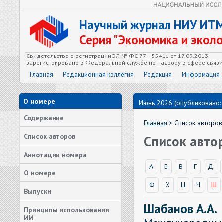
Научный журнал НИУ ИТ
Серия "Экономика и экол
Свидетельство о регистрации ЭЛ № ФС 77 – 55411 от 17.09.2013
зарегистрировано в Федеральной службе по надзору в сфере связ
Главная
Редакционная коллегия
Редакция
Информация 
О номере
Июнь 2026 (опубликовано:
Содержание
Главная
> Список авторов
Список авторов
Список авто
Аннотации номера
А
Б
В
Г
Д
О номере
Ф
Х
Ц
Ч
Ш
Выпуски
Шабанов А.А.
Принципы использования
ИИ