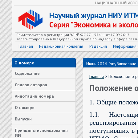
Научный журнал НИУ ИТ
Серия "Экономика и экол
Свидетельство о регистрации ЭЛ № ФС 77 – 55411 от 17.09.2013
зарегистрировано в Федеральной службе по надзору в сфере связ
Главная
Редакционная коллегия
Редакция
Информация 
О номере
Июнь 2026 (опубликовано:
Содержание
Главная
> Положение о р
Список авторов
Положение о
Аннотации номера
1. Общие полож
О номере
1.1. Настоящ
Выпуски
рецензировани
поступивших в 
Принципы использования
ИИ