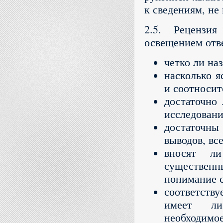
к сведениям, н
2.5. Рецензи
освещением отв
четко ли на
насколько я
и соотносит
достаточно
исследовани
достаточны
выводов, вс
вносят ли
существенн
понимание 
соответств
имеет ли
необходимое