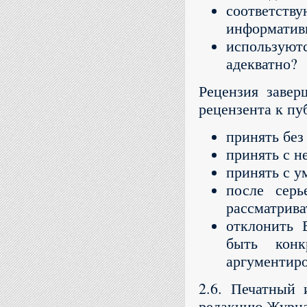
соответств
информатив
использую
адекватно?
Рецензия завер
рецензента к пу
принять без
принять с н
принять с у
после серь
рассматрива
отклонить 
быть конк
аргументир
2.6. Печатный 
редакцию Журна