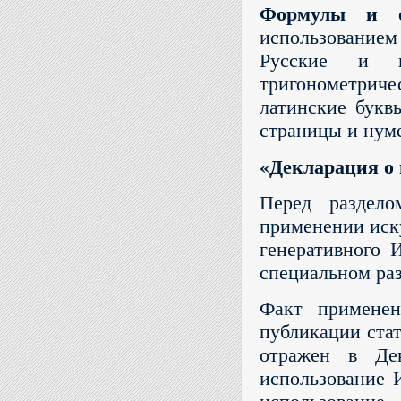
Формулы и 
использованием 
Русские и г
тригонометрич
латинские букв
страницы и нуме
«Декларация о
Перед раздело
применении иск
генеративного 
специальном ра
Факт применен
публикации стат
отражен в Дек
использование 
использовани