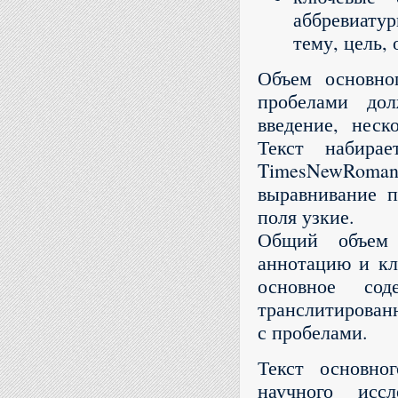
аббревиатур
тему, цель, 
Объем основно
пробелами до
введение, неск
Текст набира
TimesNewRoman
выравнивание 
поля узкие.
Общий объем п
аннотацию и кл
основное сод
транслитированн
с пробелами.
Текст основно
научного исс