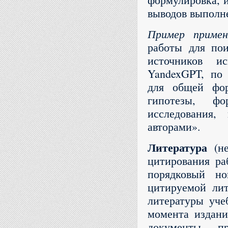
выводов выполн
Пример примен
работы для по
источников и
YandexGPT, по 
для общей фор
гипотезы, фо
исследования,
авторами».
Литература
(н
цитирования раб
порядковый н
цитируемой лит
литературы уче
момента издани
документы п