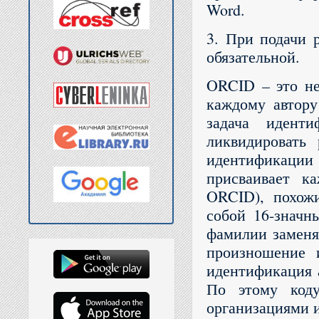
Word.
3. При подачи 
обязательной.
ORCID – это не
каждому автору
задача идент
ликвидировать 
идентификации
присваивает к
ORCID), похожи
собой 16-значн
фамилии заменя
произношение и
идентификация а
По этому коду
организациями и