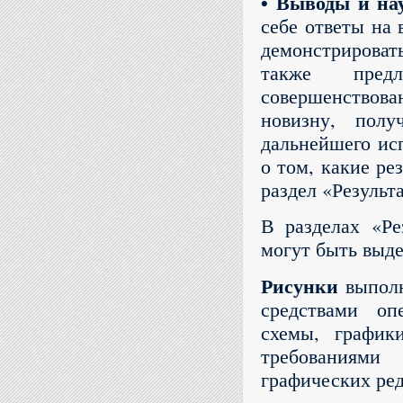
• Выводы и на
себе ответы на 
демонстрироват
также предл
совершенствов
новизну, полу
дальнейшего исп
о том, какие ре
раздел «Результ
В разделах «Ре
могут быть выде
Рисунки
выполн
средствами оп
схемы, график
требованиями
графических ред