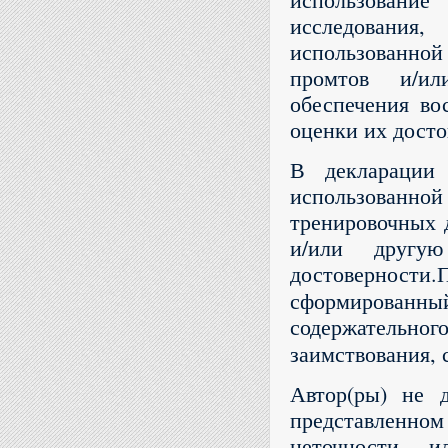
исследовани
использованно
промтов и/ил
обеспечения во
оценки их досто
В декларации 
использованн
тренировочных 
и/или другу
достоверност
сформированн
содержательно
заимствования,
Автор(ры) не 
представленн
неточности 