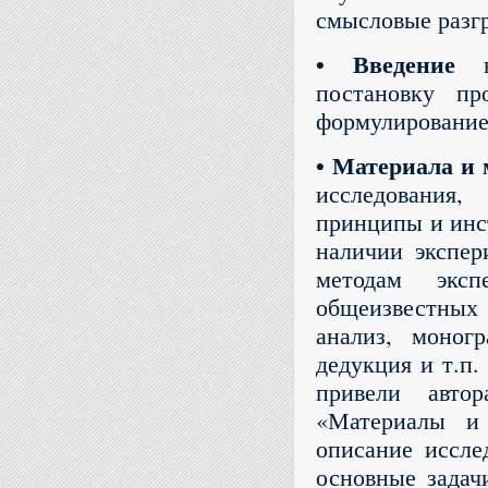
смысловые разг
• Введение
вк
постановку пр
формулирование 
• Материала и
исследования
принципы и инс
наличии экспер
методам эксп
общеизвестных
анализ, моногр
дедукция и т.п.
привели авто
«Материалы и 
описание исслед
основные задач