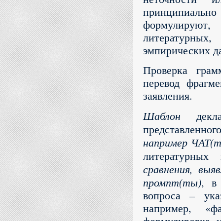
принципиальн
формулируют,
литературных
эмпирических д
Проверка грам
перевод фрагме
заявления.
Шаблон
декла
представленно
например ЧАТ(
литературных 
сравнения, выя
промпт(ты)
, в
вопроса – ука
например, «ф
формулировка, и