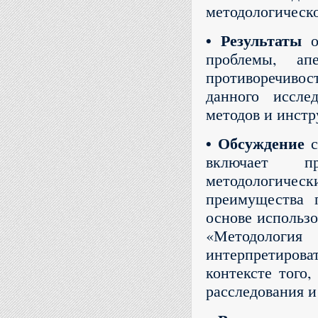
методологическ
• Результаты
о
проблемы, а
противоречиво
данного иссле
методов и инст
• Обсуждение
с
включает пре
методологиче
преимущества п
основе использо
«Методологи
интерпретироват
контексте того
расследования и