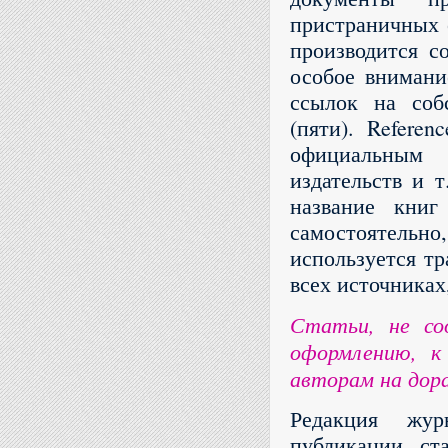
пристраничных 
производится с
особое внимани
ссылок на соб
(пяти). Refere
официальным п
издательств и т
название книг
самостоятель
используется тр
всех источниках
Статьи, не со
оформлению, к
авторам на дор
Редакция жур
публикации ст