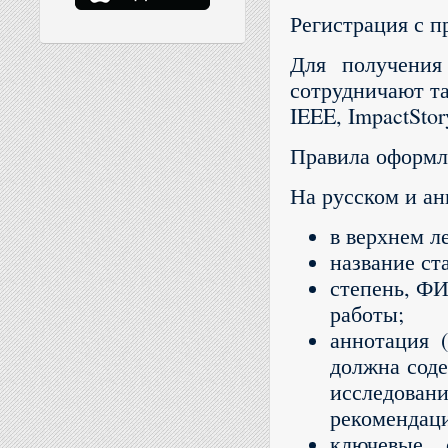
Регистрация с 
Для получения
сотрудничают так
IEEE, ImpactStor
Правила оформл
На русском и ан
в верхнем л
название ста
степень, ФИ
работы;
аннотация 
должна соде
исследова
рекомендац
ключевые 