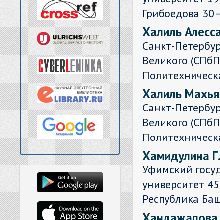
Грибоедова 30
Халиль Алесс
Санкт-Петербур
Великого (СПбПУ
Политехническая
Халиль Махья
Санкт-Петербур
Великого (СПбПУ
Политехническая
Хамидулина Г.
Уфимский госу
университет 45
Республика Башк
Хандажапова 