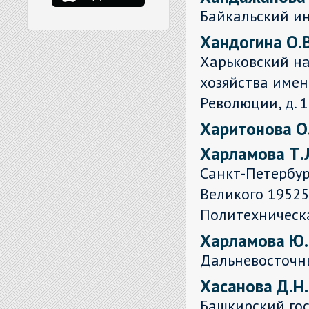
Байкальский и
Хандогина О.В
Харьковский н
хозяйства имени
Революции, д. 
Харитонова О.
Харламова Т.
Санкт-Петербур
Великого 195251
Политехническая
Харламова Ю.
Дальневосточн
Хасанова Д.Н.
Башкирский гос