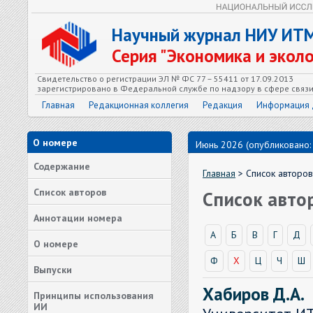
Научный журнал НИУ ИТ
Серия "Экономика и экол
Свидетельство о регистрации ЭЛ № ФС 77 – 55411 от 17.09.2013
зарегистрировано в Федеральной службе по надзору в сфере связ
Главная
Редакционная коллегия
Редакция
Информация 
О номере
Июнь 2026 (опубликовано:
Содержание
Главная
> Список авторов
Список авторов
Список авто
Аннотации номера
А
Б
В
Г
Д
О номере
Ф
Х
Ц
Ч
Ш
Выпуски
Хабиров Д.А.
Принципы использования
ИИ