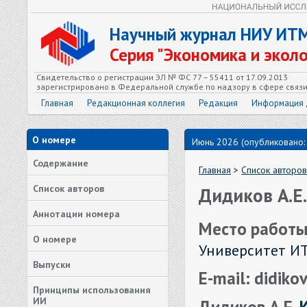
Научный журнал НИУ ИТ
Серия "Экономика и экол
Свидетельство о регистрации ЭЛ № ФС 77 – 55411 от 17.09.2013
зарегистрировано в Федеральной службе по надзору в сфере связ
Главная
Редакционная коллегия
Редакция
Информация 
О номере
Июнь 2026 (опубликовано:
Содержание
Главная
>
Список авторов
Список авторов
Дидиков А.Е.
Аннотации номера
Место работы
О номере
Университет ИТ
Выпуски
E-mail: didik
Принципы использования
ИИ
Дидиков А.Е.