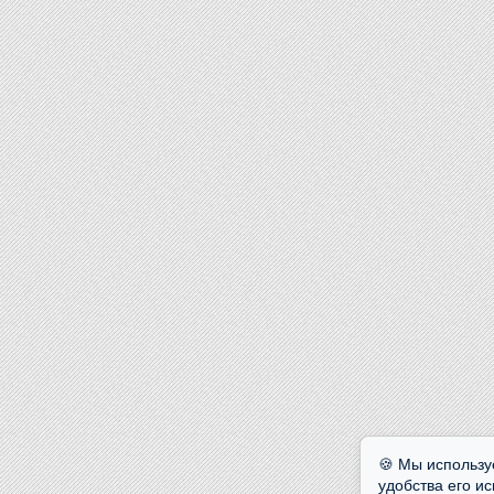
🍪 Мы использу
удобства его и