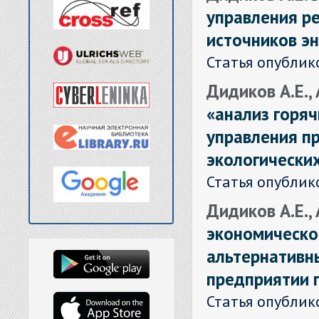
управления р
источников э
Статья опублик
Дидиков А.Е.,
«анализ горя
управления п
экологически
Статья опублик
Дидиков А.Е.,
экономическо
альтернативн
предприятии 
Статья опублик