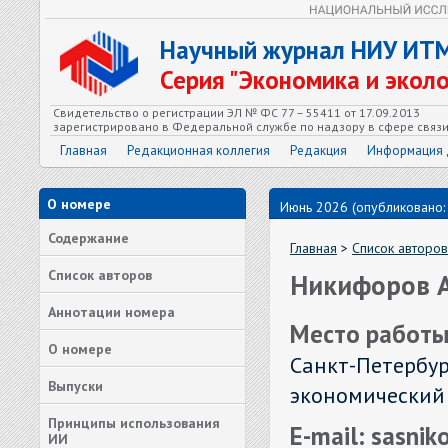
Научный журнал НИУ ИТ
Серия "Экономика и экол
Свидетельство о регистрации ЭЛ № ФС 77 – 55411 от 17.09.2013
зарегистрировано в Федеральной службе по надзору в сфере связ
Главная
Редакционная коллегия
Редакция
Информация 
О номере
Июнь 2026 (опубликовано:
Содержание
Главная
>
Список авторов
Список авторов
Никифоров А
Аннотации номера
Место работы
О номере
Санкт-Петербу
Выпуски
экономический
Принципы использования
E-mail: sasni
ИИ