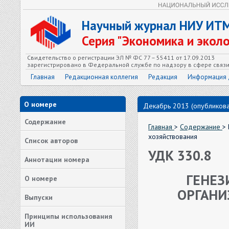
Научный журнал НИУ ИТ
Серия "Экономика и экол
Свидетельство о регистрации ЭЛ № ФС 77 – 55411 от 17.09.2013
зарегистрировано в Федеральной службе по надзору в сфере связ
Главная
Редакционная коллегия
Редакция
Информация 
О номере
Декабрь 2013 (опубликова
Содержание
Главная
>
Содержание
>
хозяйствования
Список авторов
УДК 330.8
Аннотации номера
ГЕНЕЗ
О номере
ОРГАНИ
Выпуски
Принципы использования
ИИ