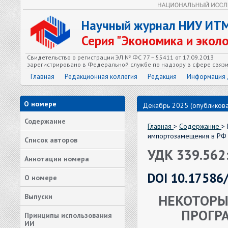
Научный журнал НИУ ИТ
Серия "Экономика и экол
Свидетельство о регистрации ЭЛ № ФС 77 – 55411 от 17.09.2013
зарегистрировано в Федеральной службе по надзору в сфере связ
Главная
Редакционная коллегия
Редакция
Информация 
О номере
Декабрь 2025 (опубликова
Содержание
Главная
>
Содержание
>
импортозамещения в РФ
Список авторов
УДК 339.562
Аннотации номера
DOI 10.17586
О номере
НЕКОТОРЫ
Выпуски
ПРОГР
Принципы использования
ИИ