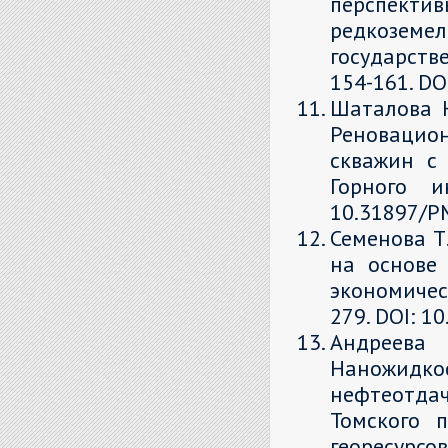
перспекти
редкоземел
государстве
154-161. DO
Шаталова Н.
Реновацион
скважин с 
Горного и
10.31897/PM
Семенова Т
на основе 
экономическ
279. DOI: 1
Андреева
Наножидко
нефтеотда
Томского п
георесурс