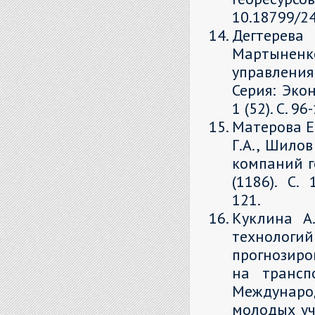
10.18799/2
Дегтерева
Мартыненк
управлени
Серия: Эко
1 (52). С. 9
Матерова Е.
Г.А., Шило
компаний г
(1186). С. 
121.
Куклина А
технологий
прогнозиро
на трансп
Междунаро
молодых уч