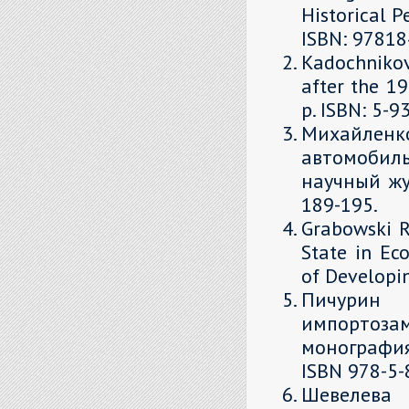
Historical P
ISBN: 9781
Kadochnikov,
after the 19
p. ISBN: 5-
Михайле
автомобил
научный жур
189-195.
Grabowski R
State in Ec
of Developin
Пичурин
импортоза
монография
ISBN 978-5-
Шевелева 