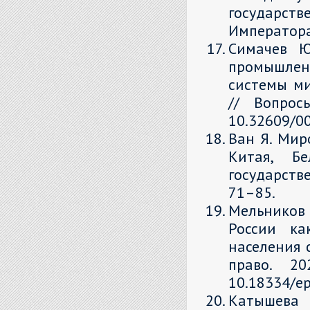
государс
Императора 
Симачев Ю.
промышлен
системы ми
// Вопрос
10.32609/00
Ван Я. Мир
Китая, Бе
государстве
71–85.
Мельников 
России ка
населения 
право. 2
10.18334/ep
Катышева 