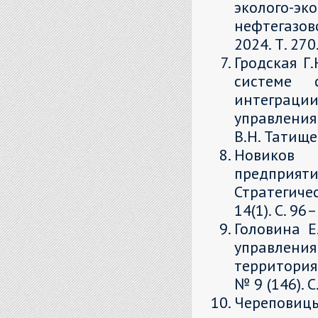
эколого-эк
нефтегазов
2024. Т. 270
Гродская Г.
системе с
интеграц
управления
В.Н. Татищев
Новиков
предприят
Стратегич
14(1). С. 9
Головина Е
управления
территория
№ 9 (146). С
Черепови