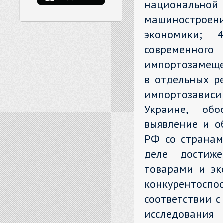
национально
машиностроени
экономики; 
современног
импортозамеще
в отдельных р
импортозависи
Украине, обо
выявление и о
РФ со странам
деле достиже
товарами и эк
конкурентоспо
соответствии 
исследования 