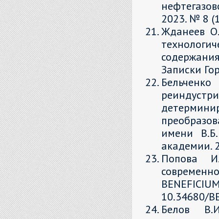
нефтегазов
2023. № 8 (1
Жданеев О.
технологи
содержания
Записки Гор
Бельче
реиндуст
детермин
преобразов
имени В.Б
академии. 20
Попова И.
современн
BENEFICI
10.34680/BE
Белов В.И