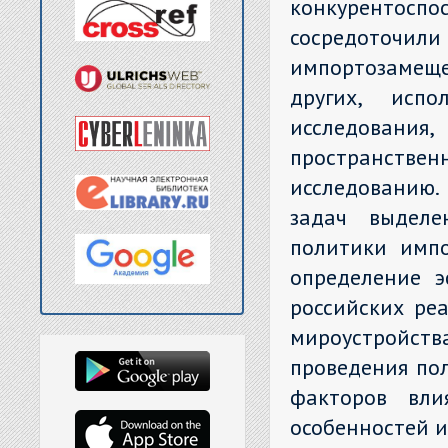
конкурентоспо
сосредоточили
импортозамеще
других, исп
исследовани
пространствен
исследованию.
задач выделе
политики имп
определение э
российских ре
мироустройст
проведения по
факторов вли
особенностей и