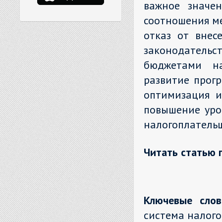
важное значе
соотношения м
отказ от внес
законодател
бюджетами на
развитие прог
оптимизация и
повышение уро
налогоплательщ
Читать статью 
Ключевые слов
система налого