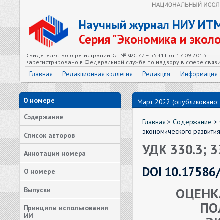
Научный журнал НИУ ИТ
Серия "Экономика и экол
Свидетельство о регистрации ЭЛ № ФС 77 – 55411 от 17.09.2013
зарегистрировано в Федеральной службе по надзору в сфере связ
Главная
Редакционная коллегия
Редакция
Информация 
О номере
Март 2022 (опубликовано:
Содержание
Главная
>
Содержание
>
экономического развития
Список авторов
УДК 330.3; 3
Аннотации номера
DOI 10.17586
О номере
ОЦЕНК
Выпуски
ПО
Принципы использования
ИИ