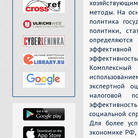
хозяйствующи
методы. На ос
политика госу
политики, ста
определяютс
эффективной 
эффективност
Комплексный
использован
экспертной о
налоговой п
эффективность
социальной спр
Для более усп
экономике РФ, 