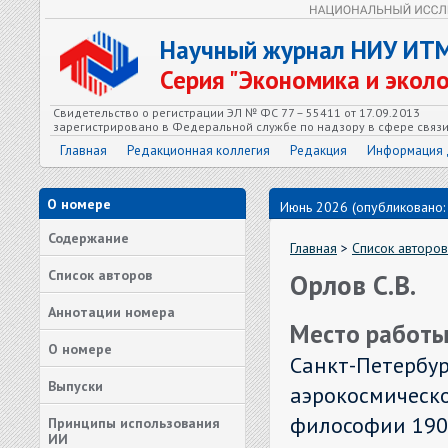
Научный журнал НИУ ИТ
Серия "Экономика и экол
Свидетельство о регистрации ЭЛ № ФС 77 – 55411 от 17.09.2013
зарегистрировано в Федеральной службе по надзору в сфере связ
Главная
Редакционная коллегия
Редакция
Информация 
О номере
Июнь 2026 (опубликовано:
Содержание
Главная
>
Список авторов
Список авторов
Орлов С.В.
Аннотации номера
Место работы
О номере
Санкт-Петербур
Выпуски
аэрокосмическ
философии 1900
Принципы использования
ИИ