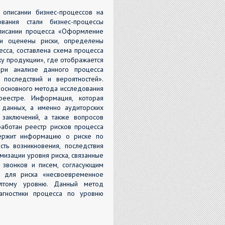
 описании бизнес-процессов на
вания стали бизнес-процессы
описании процесса «Оформление
ли оценены риски, определены
сса, составлена схема процесса
у продукции», где отображается
При анализе данного процесса
последствий и вероятностей».
 основного метода исследования
еестре. Информация, которая
 данных, а именно аудиторских
х заключений, а также вопросов
работан реестр рисков процесса
держит информацию о риске по
сть возникновения, последствия
мизации уровня риска, связанные
 звонков и писем, согласующим
а для риска «несвоевременное
лтому уровню. Данный метод
агностики процесса по уровню