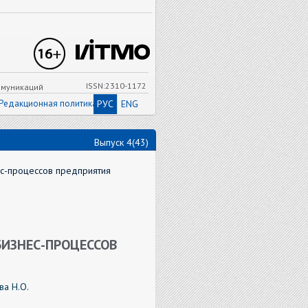
ISSN:2310-1172
ммуникаций
Редакционная политика
РУС
ENG
Выпуск 4(43)
ес-процессов предприятия
БИЗНЕС-ПРОЦЕССОВ
а Н.О.