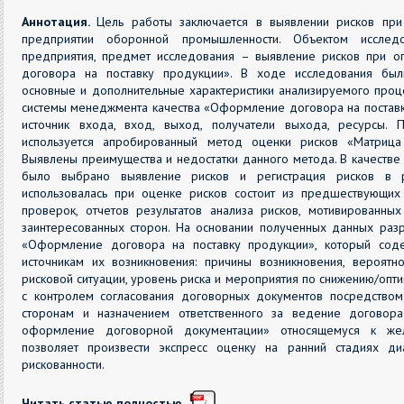
Аннотация.
Цель работы заключается в выявлении рисков при
предприятии оборонной промышленности. Объектом исследо
предприятия, предмет исследования – выявление рисков при 
договора на поставку продукции». В ходе исследования бы
основные и дополнительные характеристики анализируемого проце
системы менеджмента качества «Оформление договора на поставк
источник входа, вход, выход, получатели выхода, ресурсы. 
используется апробированный метод оценки рисков «Матрица 
Выявлены преимущества и недостатки данного метода. В качестве
было выбрано выявление рисков и регистрация рисков в р
использовалась при оценке рисков состоит из предшествующих
проверок, отчетов результатов анализа рисков, мотивированны
заинтересованных сторон. На основании полученных данных раз
«Оформление договора на поставку продукции», который со
источникам их возникновения: причины возникновения, вероятно
рисковой ситуации, уровень риска и мероприятия по снижению/опти
с контролем согласования договорных документов посредством
сторонам и назначением ответственного за ведение договор
оформление договорной документации» относящемуся к же
позволяет произвести экспресс оценку на ранний стадиях ди
рискованности.
Читать статью полностью