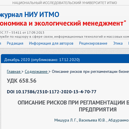
 журнал НИУ ИТМО
кономика и экологический менеджмент"
С 77 – 55411 от 17.09.2013
ужбе по надзору в сфере связи, информационных технологий и массовых ко
я
Редакция
Информация для авторов
Рецензирование
Этика
Декабрь 2020 (опубликовано: 17.12.2020)
Главная
>
Содержание
> Описание рисков при регламентации бизн
УДК 658.56
DOI 10.17586/2310-1172-2020-13-4-70-77
ОПИСАНИЕ РИСКОВ ПРИ РЕГЛАМЕНТАЦИИ 
ПРЕДПРИЯТИЯ
Мишура Л. Г.
,
Васильева Ю.В.
,
Абдураимов