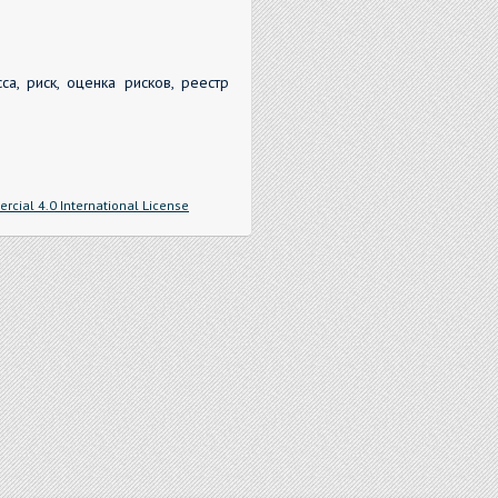
са, риск, оценка рисков, реестр
cial 4.0 International License