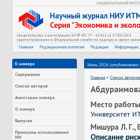
Научный журнал НИУ ИТ
Серия "Экономика и экол
Свидетельство о регистрации ЭЛ № ФС 77 – 55411 от 17.09.2013
зарегистрировано в Федеральной службе по надзору в сфере связ
Главная
Редакционная коллегия
Редакция
Информация 
О номере
Июнь 2026 (опубликовано:
Содержание
Главная
>
Список авторов
Список авторов
Абдураимова
Аннотации номера
Место работы
О номере
Университет И
Выпуски
Мишура Л. Г., 
Принципы использования
Описание рис
ИИ