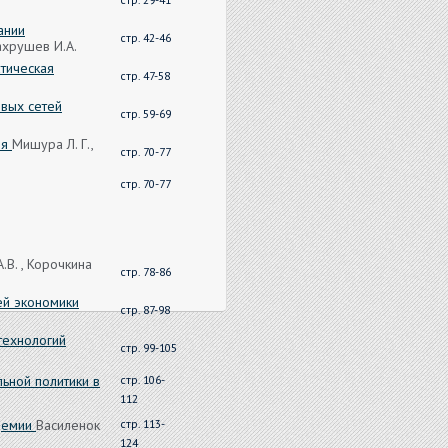
ании
стр. 42-46
ахрушев И.А.
тическая
стр. 47-58
вых сетей
стр. 59-69
ия
Мишура Л. Г.,
стр. 70-77
стр. 70-77
.В. , Корочкина
стр. 78-86
ей экономики
стр. 87-98
технологий
стр. 99-105
ьной политики в
стр. 106-
112
ндемии
Василенок
стр. 113-
124