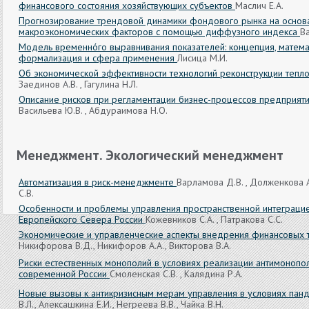
финансового состояния хозяйствующих субъектов
Маслич Е.А.
Прогнозирование трендовой динамики фондового рынка на основ
макроэкономических факторов с помощью диффузного индекса
В
Модель временнóго выравнивания показателей: концепция, матема
формализация и сфера применения
Лисица М.И.
Об экономической эффективности технологий реконструкции тепло
Заединов А.В. , Гагулина Н.Л.
Описание рисков при регламентации бизнес-процессов предприят
Васильева Ю.В. , Абдураимова Н.О.
Менеджмент. Экологический менеджмент
Автоматизация в риск-менеджменте
Варламова Д.В. , Долженкова А
С.В.
Особенности и проблемы управления пространственной интеграци
Европейского Севера России
Кожевников С.А. , Патракова С.С.
Экономические и управленческие аспекты внедрения финансовых 
Никифорова В.Д., Никифоров А.А., Викторова В.А.
Риски естественных монополий в условиях реализации антимонопол
современной России
Смоленская С.В. , Калядина Р.А.
Новые вызовы к антикризисным мерам управления в условиях па
В.Л., Алексашкина Е.И., Негреева В.В., Чайка В.Н.