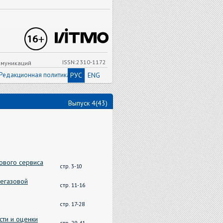
ISSN:2310-1172
ммуникаций
Редакционная политика
РУС
ENG
Выпуск 4(43)
ового сервиса
стр. 3-10
егазовой
стр. 11-16
стр. 17-28
сти и оценки
стр. 29-41