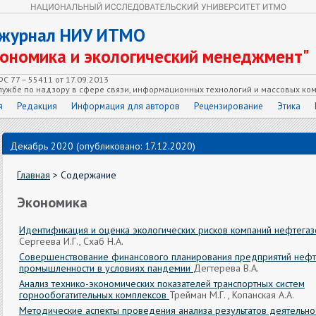
 журнал НИУ ИТМО
кономика и экологический менеджмент"
С 77 – 55411 от 17.09.2013
ужбе по надзору в сфере связи, информационных технологий и массовых ко
я
Редакция
Информация для авторов
Рецензирование
Этика
Декабрь 2020 (опубликовано: 17.12.2020)
Главная
> Содержание
Экономика
Идентификация и оценка экологических рисков компаний нефтегаз
Сергеева И.Г., Схаб Н.А.
Совершенствование финансового планирования предприятий нефт
промышленности в условиях пандемии
Дегтерева В.А.
Анализ технико-экономических показателей транспортных систем
горнообогатительных комплексов
Трейман М.Г. , Копанская А.А.
Методические аспекты проведения анализа результатов деятельно