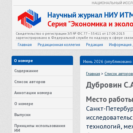
Научный журнал НИУ ИТ
Серия "Экономика и экол
Свидетельство о регистрации ЭЛ № ФС 77 – 55411 от 17.09.2013
зарегистрировано в Федеральной службе по надзору в сфере связ
Главная
Редакционная коллегия
Редакция
Информация 
О номере
Июнь 2026 (опубликовано:
Содержание
Главная
>
Список авторов
Список авторов
Дубровин С.А
Аннотации номера
Место работы
О номере
Санкт-Петербу
Выпуски
исследователь
технологий, ме
Принципы использования
ИИ