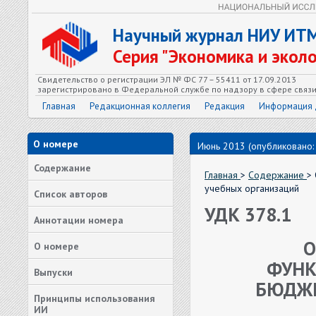
Научный журнал НИУ ИТ
Серия "Экономика и экол
Свидетельство о регистрации ЭЛ № ФС 77 – 55411 от 17.09.2013
зарегистрировано в Федеральной службе по надзору в сфере связ
Главная
Редакционная коллегия
Редакция
Информация 
О номере
Июнь 2013 (опубликовано:
Содержание
Главная
>
Содержание
>
учебных организаций
Список авторов
УДК 378.1
Аннотации номера
О
О номере
ФУНК
Выпуски
БЮДЖЕ
Принципы использования
ИИ