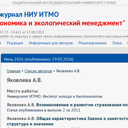
 журнал НИУ ИТМО
кономика и экологический менеджмент"
С 77 – 55411 от 17.09.2013
ужбе по надзору в сфере связи, информационных технологий и массовых ко
я
Редакция
Информация для авторов
Рецензирование
Этика
Июнь 2026 (опубликовано: 29.05.2026)
Главная
>
Список авторов
> Яковлева А.В.
Яковлева А.В.
Место работы:
Университет ИТМО; Институт холода и биотехнологии
Яковлева А.В.
Возникновение и развитие страхования по
Статья опубликована в выпуске 2 за 2011
Яковлева А.В.
Общая характеристика Закона о занятости
структура и значение