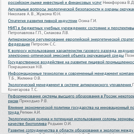
российском рынке инвестиций и финансовых услуг
Никифорова В.Д
Актуальные вопросы экологической безопасности и охраны окруж
Николаев А. В., Жужома Ю.Н.
Стратегия развития пивной индустрии
Осина Г.И.
МИП в бюджетных учебных учреждениях: состояние и перспективы
Петропавлова Г.П., Силакова Л.В.
Антикризисное регулирование европейской энергетической стратег
федерации
Петросян С.С.
К вопросу использования характеристик газового разряда, индуци
электронно-оптической эмиссией объекта окружающей среды
Позня
Государственное воздействие на развитие пищевой промышленнос
Покрашинская Н.В.
Информационные технологии и современный менеджмент компан
Т.Б., Жилкина О.В.
Экологический менеджмент в системе антикризисного управления
Кочегарова Т.С.
Реформирование системы высшего образования в России: некото
риски
Приходько Р.В.
Влияние экономической политики государства на инновационный п
труда
Репкин А.И.
Экологическая оценка и потенциал использования соломы зерновых
качестве биотоплива
Родькин О.И.
Развитие сотрудничества в области образования и экологии межд