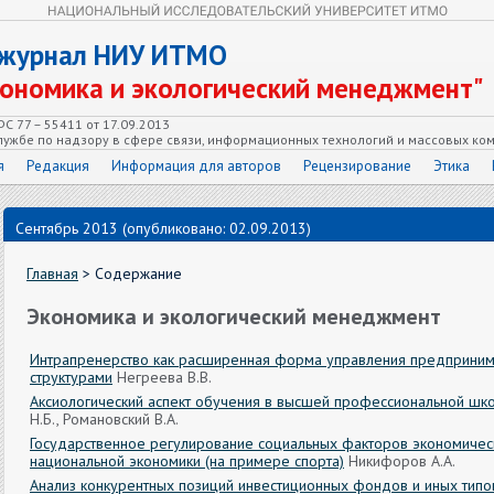
 журнал НИУ ИТМО
кономика и экологический менеджмент"
С 77 – 55411 от 17.09.2013
ужбе по надзору в сфере связи, информационных технологий и массовых ко
я
Редакция
Информация для авторов
Рецензирование
Этика
Сентябрь 2013 (опубликовано: 02.09.2013)
Главная
> Содержание
Экономика и экологический менеджмент
Интрапренерство как расширенная форма управления предприним
структурами
Негреева В.В.
Аксиологический аспект обучения в высшей профессиональной шк
Н.Б., Романовский В.А.
Государственное регулирование социальных факторов экономичес
национальной экономики (на примере спорта)
Никифоров А.А.
Анализ конкурентных позиций инвестиционных фондов и иных типо