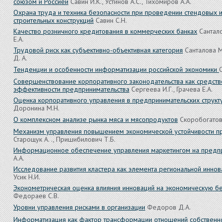
союзом и Россией
Савин И.К., Устинов А.С., Тихомиров А.А.
Охрана труда и техника безопасности при проведении стендовых 
строительных конструкций
Савин С.Н.
Качество розничного кредитования в коммерческих банках
Сантало
Е.А.
Трудовой риск как субъективно-объективная категория
Санталова М
Д. А.
Тенденции и особенности информатизации российской экономики
Совершенствование корпоративного законодательства как средст
эффективности предпринимательства
Сергеева И.Г., Грачева Е.А.
Оценка корпоративного управления в предпринимательских структ
Доронина М.Н.
О комплексном анализе рынка мяса и мясопродуктов
Скоробогатов
Механизм управления повышением экономической устойчивости п
Старощук А. ., Пришибилович Т.Б.
Информационное обеспечение управления маркетингом на предп
А.А.
Исследование развития кластера как элемента региональной инно
Усик Н.И.
Эконометрическая оценка влияния инноваций на экономическую бе
Федораев С.В.
Уровни управления рисками в организации
Федоров Д.А.
Информатизация как фактор трансформации отношений собственн