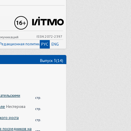
ISSN:2072-2397
ммуникаций
Редакционная политика
РУС
ENG
Выпуск 3(14)
ательскими
стр.
оле
Нестерова
стр.
кого роста
стр.
в посредников на
стр.