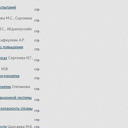
испытаний
стр.
ва М.С., Сорокина
стр.
.С., Абдалхуссейн
стр.
Сафиуллин А.Р.
стр.
во повышения
стр.
урах
Сергеева И.Г.,
стр.
 М.В.
стр.
редприятия
стр.
риятии
Степанова
стр.
вационной системы
стр.
зопасность страны
стр.
стр.
ости
Цоргаева М.Б.
стр.