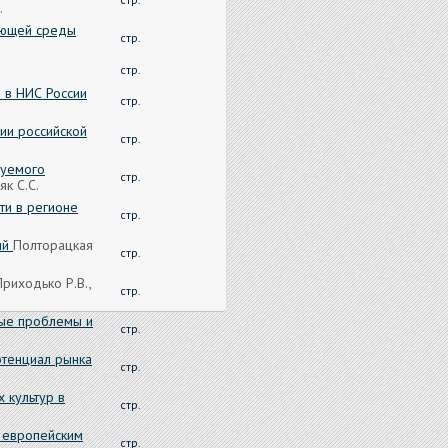
.
ающей среды
стр.
стр.
 в НИС России
стр.
ии российской
стр.
руемого
стр.
к С.С.
ти в регионе
стр.
ий
Полторацкая
стр.
Приходько Р.В.,
стр.
рые проблемы и
стр.
отенциал рынка
стр.
 культур в
стр.
у европейским
стр.