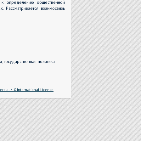
ы к определению общественной
х. Рассматривается взаимосвязь
я, государственная политика
cial 4.0 International License