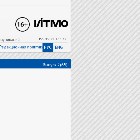
ISSN:2310-1172
ммуникаций
Редакционная политика
РУС
ENG
Выпуск 2(65)