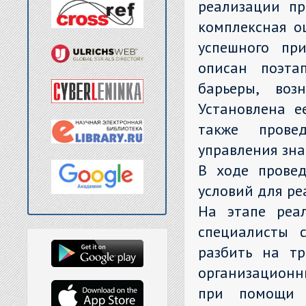
реализации пр
комплексная о
успешного пр
описан поэта
барьеры, воз
Установлена е
также прове
управления зна
В ходе прове
условий для р
На этапе реа
специалисты 
разбить на тр
организационн
при помощи 