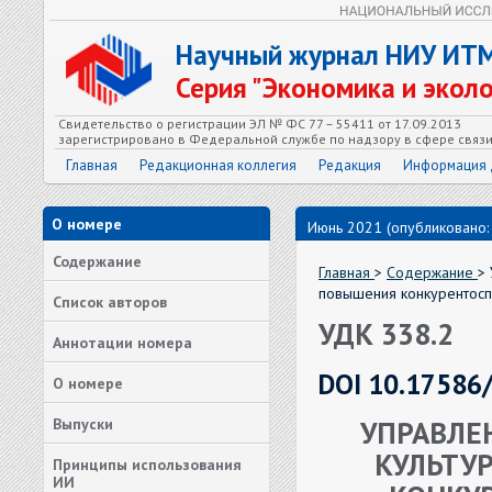
Научный журнал НИУ ИТ
Серия "Экономика и экол
Свидетельство о регистрации ЭЛ № ФС 77 – 55411 от 17.09.2013
зарегистрировано в Федеральной службе по надзору в сфере связ
Главная
Редакционная коллегия
Редакция
Информация 
О номере
Июнь 2021 (опубликовано:
Содержание
Главная
>
Содержание
>
повышения конкурентосп
Список авторов
УДК 338.2
Аннотации номера
DOI 10.17586
О номере
УПРАВЛЕ
Выпуски
КУЛЬТУ
Принципы использования
ИИ