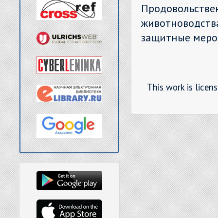
Продовольс
животноводст
защитные меро
This work is licen