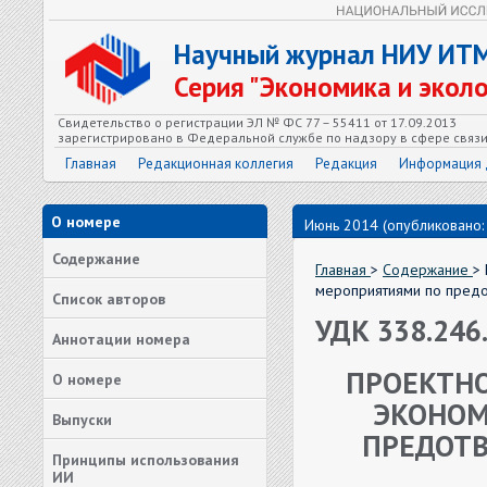
Научный журнал НИУ ИТ
Серия "Экономика и экол
Свидетельство о регистрации ЭЛ № ФС 77 – 55411 от 17.09.2013
зарегистрировано в Федеральной службе по надзору в сфере связ
Главная
Редакционная коллегия
Редакция
Информация 
О номере
Июнь 2014 (опубликовано:
Содержание
Главная
>
Содержание
>
мероприятиями по предо
Список авторов
УДК 338.246
Аннотации номера
ПРОЕКТНО
О номере
ЭКОНОМ
Выпуски
ПРЕДОТВ
Принципы использования
ИИ