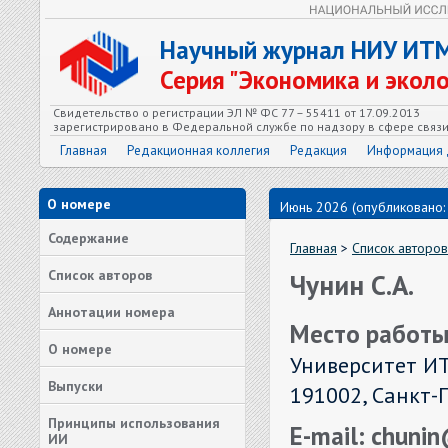
Научный журнал НИУ ИТ
Серия "Экономика и экол
Свидетельство о регистрации ЭЛ № ФС 77 – 55411 от 17.09.2013
зарегистрировано в Федеральной службе по надзору в сфере связ
Главная
Редакционная коллегия
Редакция
Информация 
О номере
Июнь 2026 (опубликовано:
Содержание
Главная
>
Список авторов
Список авторов
Чунин С.А.
Аннотации номера
Место работы
О номере
Университет И
Выпуски
191002, Санкт-П
Принципы использования
E-mail: chunin
ИИ