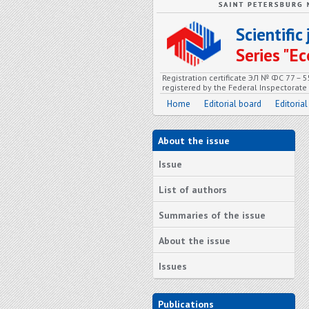
Scientifi
Series "
Registration certificate ЭЛ № ФС 77 – 
registered by the Federal Inspectorat
Home
Editorial board
Editorial
About the issue
Issue
List of authors
Summaries of the issue
About the issue
Issues
Publications