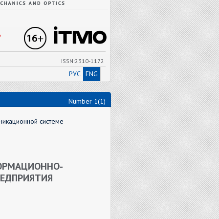
"
ISSN:2310-1172
РУС
ENG
Number 1(1)
никационной системе
ФОРМАЦИОННО-
ЕДПРИЯТИЯ