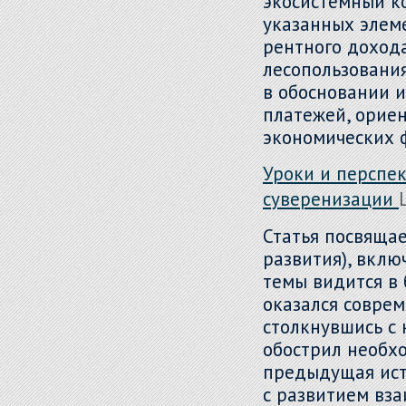
экосистемный ко
указанных элеме
рентного доход
лесопользования
в обосновании 
платежей, ориен
экономических 
Уроки и перспе
суверенизации
Статья посвяща
развития), вклю
темы видится в 
оказался соврем
столкнувшись с 
обострил необхо
предыдущая ист
с развитием вз