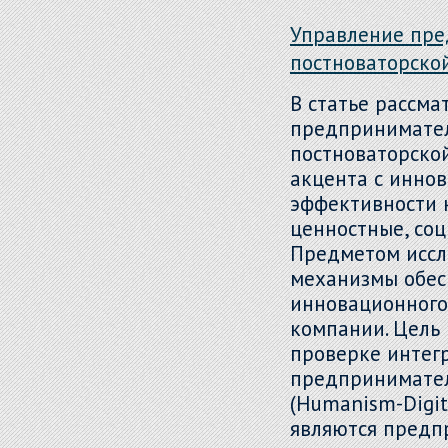
Управление пре
постноваторско
В статье рассм
предпринимател
постноваторско
акцента с иннов
эффективности 
ценностные, со
Предметом иссл
механизмы обесп
инновационного
компании. Цель
проверке интег
предпринимател
(Humanism-Digit
являются предп