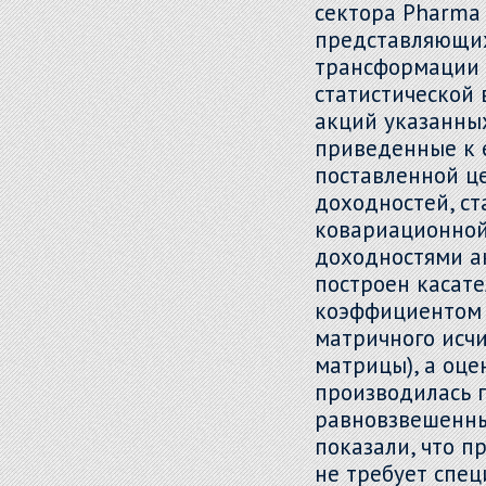
сектора Pharma 4
представляющи
трансформации 
статистической
акций указанны
приведенные к 
поставленной ц
доходностей, ст
ковариационной
доходностями а
построен касат
коэффициентом 
матричного исч
матрицы), а оц
производилась п
равновзвешенны
показали, что 
не требует спе