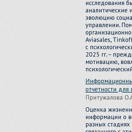
исследования б
аналитические и
эволюцию социа
управлении. По
организационног
Aviasales, Tinko
с психологичес
2025 гг. – прежд
мотивацию, вовл
психологический
Информационный
отчетности для
Притужалова О.А.
Оценка жизненн
информации о в
разных стадиях 
связанного с э