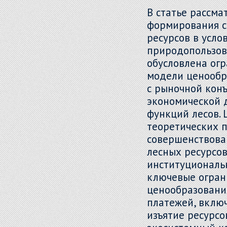
В статье рассма
формирования с
ресурсов в усл
природопользов
обусловлена ог
модели ценообр
с рыночной кон
экономической 
функций лесов. 
теоретических 
совершенствова
лесных ресурсов
институциональ
ключевые огран
ценообразовани
платежей, включ
изъятие ресурс