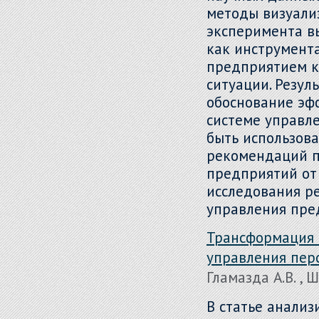
методы визуализ
эксперимента в
как инструмент
предприятием к
ситуации. Резул
обоснование эф
системе управл
быть использов
рекомендаций 
предприятий от 
исследования р
управления пре
Трансформация 
управления пер
Гламазда А.В. , Ш
В статье анали