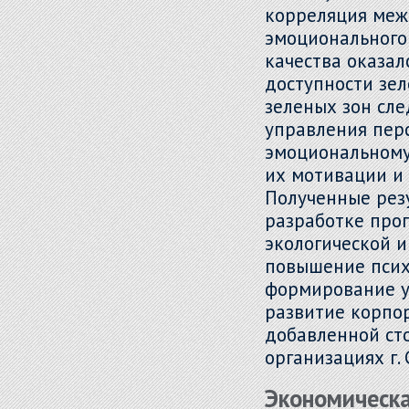
корреляция меж
эмоционального 
качества оказал
доступности зе
зеленых зон сл
управления пер
эмоциональному
их мотивации и
Полученные рез
разработке про
экологической 
повышение псих
формирование у
развитие корпор
добавленной ст
организациях г.
Экономическа