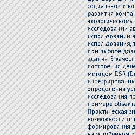
социальное и к
развития компа
экологическому 
исследовании а
использовании 
использования,
при выборе дал
здания. В качес
построения ден
методом DSR (De
интегрированны
определения уро
исследования п
примере объект
Практическая з
возможности пр
формирования д
на устойчивом р