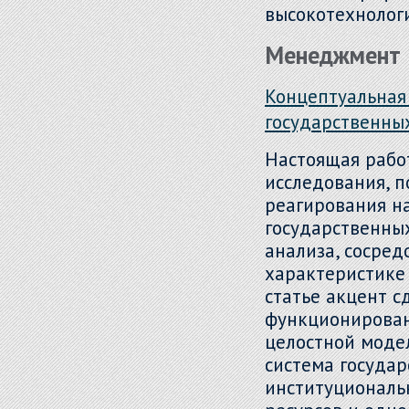
высокотехнолог
Менеджмент
Концептуальная
государственны
Настоящая рабо
исследования, 
реагирования н
государственных
анализа, сосре
характеристике
статье акцент с
функционирован
целостной моде
система государ
институциональ