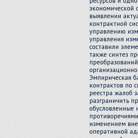
ресурсов и одн
экономической с
выявлении акту
контрактной си
управлению изм
управления изм
составили элем
также синтез п
преобразований 
организационной
Эмпирическая б
контрактов по 
реестра жалоб з
разграничить п
обусловленные 
противоречиями
изменением вне
оперативной ад