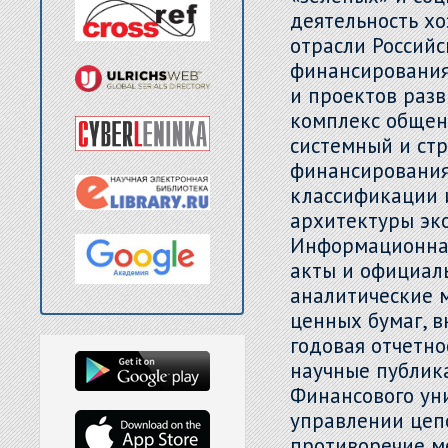
деятельность х
отрасли Россий
финансирования
и проектов разв
комплекс общен
системный и ст
финансирования
классификации 
архитектуры эк
Информационная
акты и официал
аналитические 
ценных бумаг, в
годовая отчетно
научные публик
Финансового ун
управлении цепо
противоречие м