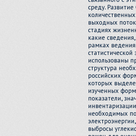
среду. Развитие
количественных 
выходных потока
стадиях жизненн
какие сведения
рамках ведения 
статистической 
использованы п
структура необ
российских форм
которых выделе
изученных форм 
показатели, зна
инвентаризации 
необходимых по
электроэнергии
выбросы углекис