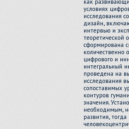
как развивающи
условиях цифро
исследования с
дизайн, включа
интервью и эксп
теоретической 
сформирована с
количественно о
цифрового и инн
интегральный и
проведена на вы
исследования в
сопоставимых у
контуров гуман
значения. Устан
необходимым, н
развития, тогда
человекоцентри