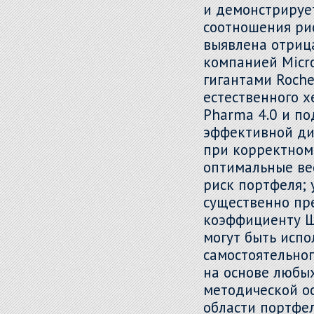
и демонстрируе
соотношения рис
выявлена отриц
компанией Micr
гигантами Roche
естественного 
Pharma 4.0 и п
эффективной ди
при корректном
оптимальные ве
риск портфеля;
существенно пр
коэффициенту Ш
могут быть исп
самостоятельно
на основе любых
методической о
области портфе