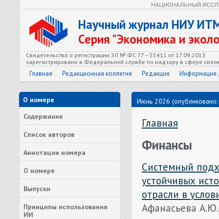
Научный журнал НИУ ИТ
Серия "Экономика и экол
Свидетельство о регистрации ЭЛ № ФС 77 – 55411 от 17.09.2013
зарегистрировано в Федеральной службе по надзору в сфере связ
Главная
Редакционная коллегия
Редакция
Информация 
О номере
Июнь 2026 (опубликовано:
Содержание
Главная
Список авторов
Финансы
Аннотации номера
Системный подх
О номере
устойчивых ист
Выпуски
отрасли в усло
Афанасьева А.Ю.
Принципы использования
ИИ