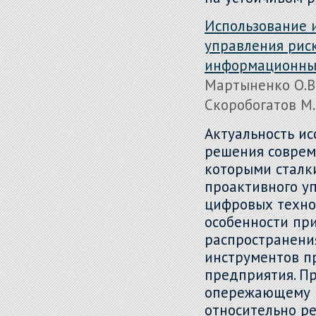
Использование 
управления рис
информационных
Мартыненко О.В. 
Скоробогатов М.В
Актуальность и
решения соврем
которыми сталк
проактивного у
цифровых технол
особенности пр
распространени
инструментов п
предприятия. П
опережающему 
относительно р