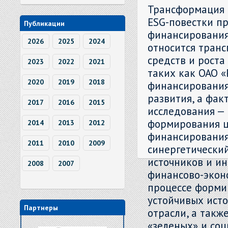
Трансформация 
ESG-повестки п
Публикации
финансирования
2026
2025
2024
относится транс
средств и роста
2023
2022
2021
таких как ОАО 
2020
2019
2018
финансирования
развития, а фак
2017
2016
2015
исследования —
формирования ц
2014
2013
2012
финансирования
2011
2010
2009
синергетически
источников и ин
2008
2007
финансово-экон
процессе форми
устойчивых ист
Партнеры
отрасли, а так
«зеленых» и соц