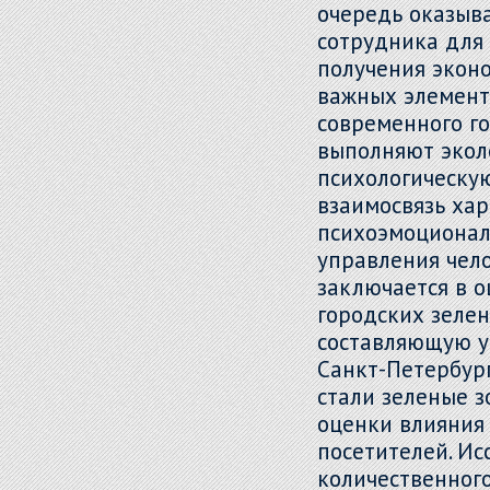
очередь оказыва
сотрудника для
получения экон
важных элемент
современного го
выполняют экол
психологическу
взаимосвязь хар
психоэмоциональ
управления чел
заключается в о
городских зеле
составляющую у
Санкт-Петербур
стали зеленые з
оценки влияния 
посетителей. И
количественного 