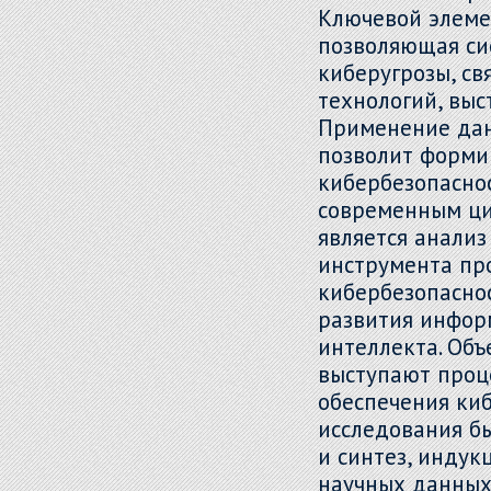
Ключевой элемен
позволяющая си
киберугрозы, с
технологий, вы
Применение дан
позволит форми
кибербезопасно
современным ци
является анали
инструмента пр
кибербезопасно
развития инфор
интеллекта. Об
выступают проц
обеспечения киб
исследования б
и синтез, индук
научных данных,