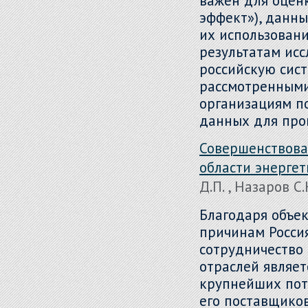
важен для оцен
эффект»), данн
их использовани
результатам ис
российскую сист
рассмотренными
организациям п
данных для про
Совершенствова
области энерге
Д.П. , Назаров С.
Благодаря объе
причинам Росси
сотрудничество 
отраслей являет
крупнейших потр
его поставщиков