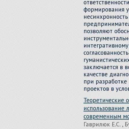
ответственност
формирования у
несинхронность 
предпринимател
позволяют обос
инструментальн
интегративному
согласованность
гуманистически
заключается в 
качестве диагно
при разработке
проектов в усло
Теоретические 
использование л
современным м
Гаврилюк Е.С. , 