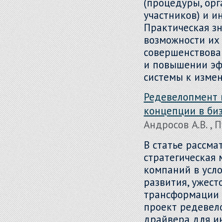
(процедуры, орг
участников) и и
Практическая зн
возможности их
совершенствова
и повышении эф
системы к изме
Редевелопмент 
концепции в би
Андросов А.В. , 
В статье рассм
стратегическая
компаний в усл
развития, ужест
трансформации п
проект редевело
драйвера для и