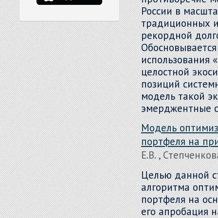
России в масшт
традиционных и
рекордной долг
Обосновывается
использования 
целостной экоси
позиций систем
модель такой эк
эмерджентные с
Модель оптимиз
портфеля на пр
Е.В. , Степченков
Целью данной с
алгоритма опти
портфеля на ос
его апробация 