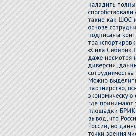
наладить полный
способствовали 
такие как ШОС и
основе сотрудн
подписаны конт
транспортировк
«Сила Сибири». 
даже несмотря н
диверсии, данн
сотрудничества 
Можно выделить
партнерство, ос
экономическую 
где принимают 
площадки БРИКС
вывод, что Росс
России, но данн
точки зрения чи