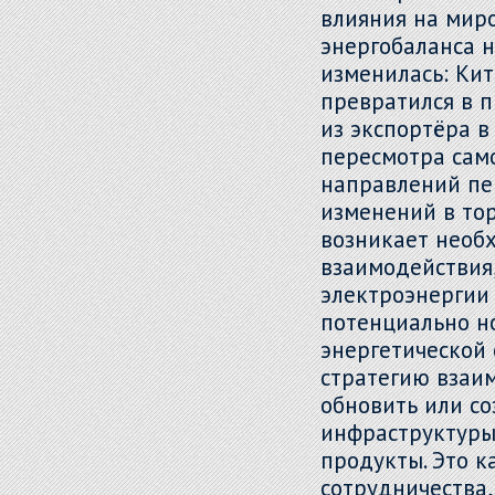
влияния на миро
энергобаланса 
изменилась: Ки
превратился в п
из экспортёра в
пересмотра сам
направлений пе
изменений в то
возникает необ
взаимодействия
электроэнергии 
потенциально н
энергетической
стратегию взаим
обновить или со
инфраструктуры
продукты. Это к
сотрудничества,