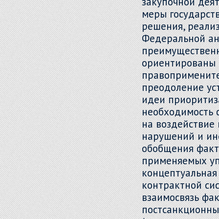
закупочной деят
меры государст
решения, реали
Федеральной ан
преимущественн
ориентированы 
правопримените
преодоление ус
идеи приоритиз
необходимость 
на воздействие
нарушений и ин
обобщения факт
применяемых у
концептуальная
контрактной си
взаимосвязь фа
постсанкционны