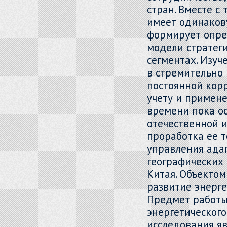
стран. Вместе с
имеет одинаков
формирует опре
модели стратег
сегментах. Изуч
в стремительно
постоянной кор
учету и примен
времени пока ос
отечественной и
проработка ее т
управления адап
географических
Китая. Объектом
развитие энерге
Предмет работы 
энергетического
исследования я