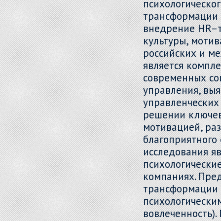
психологическог
трансформации 
внедрение HR–т
культуры, моти
российских и м
является компле
современных со
управления, вы
управленческих
решении ключев
мотивацией, ра
благоприятного
исследования я
психологически
компаниях. Пре
трансформации 
психологически
вовлеченность).