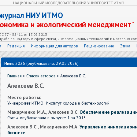
 журнал НИУ ИТМО
кономика и экологический менеджмент"
С 77 – 55411 от 17.09.2013
ужбе по надзору в сфере связи, информационных технологий и массовых ко
я
Редакция
Информация для авторов
Рецензирование
Этика
Июнь 2026 (опубликовано: 29.05.2026)
Главная
>
Список авторов
> Алексеев В.С.
Алексеев В.С.
Место работы:
Университет ИТМО; Институт холода и биотехнологий
Макарченко М.А., Алексеев В.С.
Обеспечение реализации
Статья опубликована в выпуске 1 за 2013
Алексеев В.С., Макарченко М.А.
Управление инновационн
бизнесе