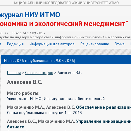
 журнал НИУ ИТМО
кономика и экологический менеджмент"
С 77 – 55411 от 17.09.2013
ужбе по надзору в сфере связи, информационных технологий и массовых ко
я
Редакция
Информация для авторов
Рецензирование
Этика
Июнь 2026 (опубликовано: 29.05.2026)
Главная
>
Список авторов
> Алексеев В.С.
Алексеев В.С.
Место работы:
Университет ИТМО; Институт холода и биотехнологий
Макарченко М.А., Алексеев В.С.
Обеспечение реализации
Статья опубликована в выпуске 1 за 2013
Алексеев В.С., Макарченко М.А.
Управление инновационн
бизнесе