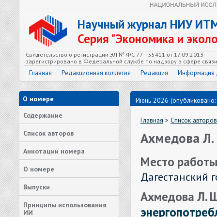
Научный журнал НИУ ИТ
Серия "Экономика и экол
Свидетельство о регистрации ЭЛ № ФС 77 – 55411 от 17.09.2013
зарегистрировано в Федеральной службе по надзору в сфере связ
Главная
Редакционная коллегия
Редакция
Информация 
О номере
Июнь 2026 (опубликовано:
Содержание
Главная
>
Список авторов
Список авторов
Ахмедова Л.
Аннотации номера
Место работы
О номере
Дагестанский 
Выпуски
Ахмедова Л. Ш.
Принципы использования
энергопотребл
ИИ