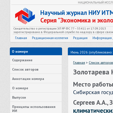
Научный журнал НИУ ИТ
Серия "Экономика и экол
Свидетельство о регистрации ЭЛ № ФС 77 – 55411 от 17.09.2013
зарегистрировано в Федеральной службе по надзору в сфере связ
Главная
Редакционная коллегия
Редакция
Информация 
О номере
Июнь 2026 (опубликовано:
Содержание
Главная
>
Список авторов
Список авторов
Золотарева 
Аннотации номера
Место работы
О номере
Сибирская госу
Выпуски
Сергеев А.А.,
Принципы использования
климатически
ИИ