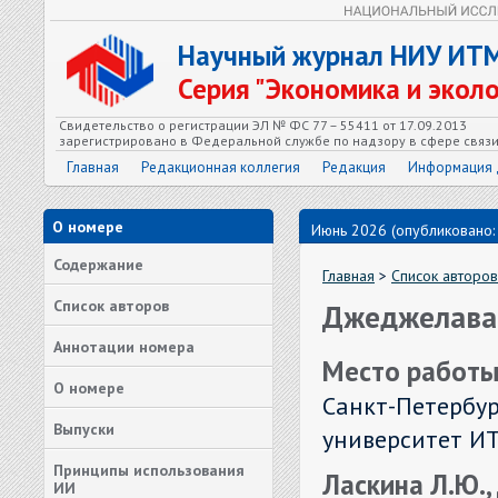
Научный журнал НИУ ИТ
Серия "Экономика и экол
Свидетельство о регистрации ЭЛ № ФС 77 – 55411 от 17.09.2013
зарегистрировано в Федеральной службе по надзору в сфере связ
Главная
Редакционная коллегия
Редакция
Информация 
О номере
Июнь 2026 (опубликовано:
Содержание
Главная
>
Список авторов
Список авторов
Джеджелава 
Аннотации номера
Место работы
О номере
Санкт-Петербу
Выпуски
университет ИТ
Принципы использования
Ласкина Л.Ю.,
ИИ