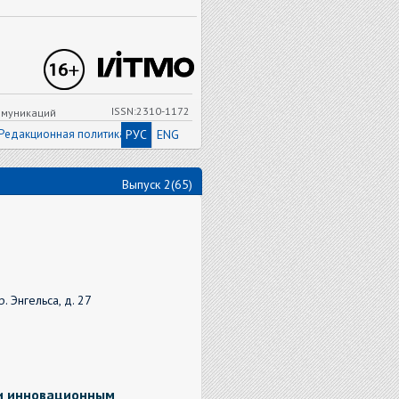
ISSN:2310-1172
ммуникаций
Редакционная политика
РУС
ENG
Выпуск 2(65)
 Энгельса, д. 27
ии инновационным