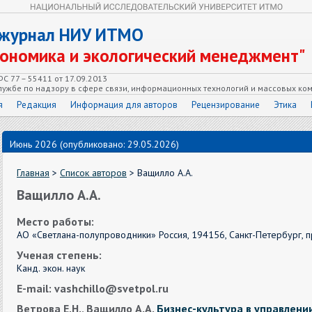
 журнал НИУ ИТМО
кономика и экологический менеджмент"
С 77 – 55411 от 17.09.2013
ужбе по надзору в сфере связи, информационных технологий и массовых ко
я
Редакция
Информация для авторов
Рецензирование
Этика
Июнь 2026 (опубликовано: 29.05.2026)
Главная
>
Список авторов
> Ващилло А.А.
Ващилло А.А.
Место работы:
АО «Светлана-полупроводники» Россия, 194156, Санкт-Петербург, пр.
Ученая степень:
Канд. экон. наук
E-mail: vashchillo@svetpol.ru
Ветрова Е.Н., Ващилло А.А.
Бизнес-культура в управлен