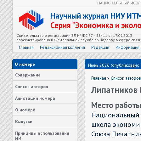
Научный журнал НИУ ИТ
Серия "Экономика и экол
Свидетельство о регистрации ЭЛ № ФС 77 – 55411 от 17.09.2013
зарегистрировано в Федеральной службе по надзору в сфере связ
Главная
Редакционная коллегия
Редакция
Информация 
О номере
Июнь 2026 (опубликовано:
Содержание
Главная
>
Список авторов
Список авторов
Липатников В
Аннотации номера
Место работы
О номере
Национальный 
Выпуски
школа экономик
Союза Печатник
Принципы использования
ИИ