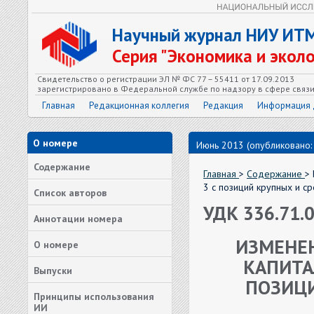
Научный журнал НИУ ИТ
Серия "Экономика и экол
Свидетельство о регистрации ЭЛ № ФС 77 – 55411 от 17.09.2013
зарегистрировано в Федеральной службе по надзору в сфере связ
Главная
Редакционная коллегия
Редакция
Информация 
О номере
Июнь 2013 (опубликовано:
Содержание
Главная
>
Содержание
>
3 с позиций крупных и с
Список авторов
УДК 336.71.0
Аннотации номера
ИЗМЕНЕ
О номере
КАПИТА
Выпуски
ПОЗИЦИ
Принципы использования
ИИ