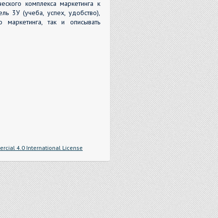
ческого комплекса маркетинга к
ь 3У (учеба, успех, удобство),
о маркетинга, так и описывать
cial 4.0 International License