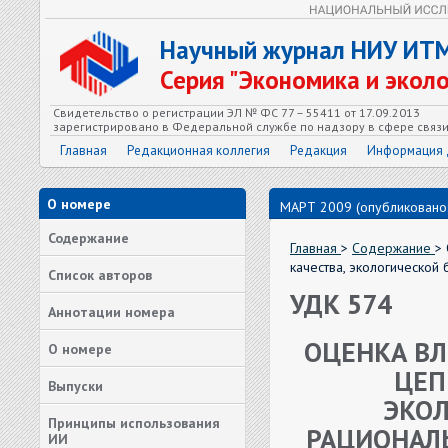
Научный журнал НИУ ИТ
Серия "Экономика и экол
Свидетельство о регистрации ЭЛ № ФС 77 – 55411 от 17.09.2013
зарегистрировано в Федеральной службе по надзору в сфере связ
Главная
Редакционная коллегия
Редакция
Информация 
О номере
МАРТ 2009 (опубликовано:
Содержание
Главная
>
Содержание
>
качества, экологической
Список авторов
УДК 574
Аннотации номера
ОЦЕНКА В
О номере
ЦЕП
Выпуски
ЭКОЛ
Принципы использования
РАЦИОНАЛ
ИИ