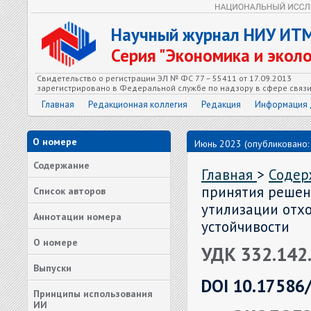
Научный журнал НИУ ИТ
Серия "Экономика и экол
Свидетельство о регистрации ЭЛ № ФС 77 – 55411 от 17.09.2013
зарегистрировано в Федеральной службе по надзору в сфере связ
Главная
Редакционная коллегия
Редакция
Информация 
О номере
Июнь 2023 (опубликовано:
Содержание
Главная
>
Соде
принятия решен
Список авторов
утилизации отх
Аннотации номера
устойчивости
О номере
УДК 332.142
Выпуски
DOI 10.17586
Принципы использования
ИИ