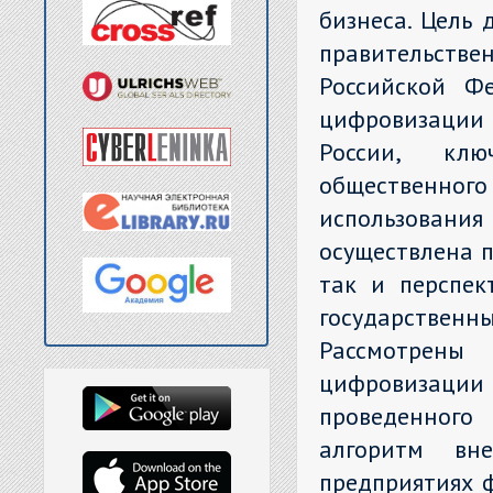
бизнеса. Цель 
правительст
Российской Фе
цифровизации
России, клю
общественно
использования
осуществлена п
так и перспек
государствен
Рассмотрены
цифровизаци
проведенного
алгоритм вн
предприятиях ф