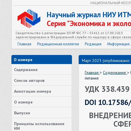
Научный журнал НИУ ИТ
Серия "Экономика и экол
Свидетельство о регистрации ЭЛ № ФС 77 – 55411 от 17.09.2013
зарегистрировано в Федеральной службе по надзору в сфере связ
Главная
Редакционная коллегия
Редакция
Информация 
О номере
Март 2023 (опубликовано:
Содержание
Главная
>
Содержание
>
питания
Список авторов
УДК 338.439
Аннотации номера
DOI 10.17586
О номере
ВНЕДРЕНИ
Выпуски
СФЕ
Принципы использования
ИИ