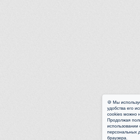
🍪 Мы использу
удобства его и
cookies можно 
Продолжая поль
использовании 
персональных д
браузера.