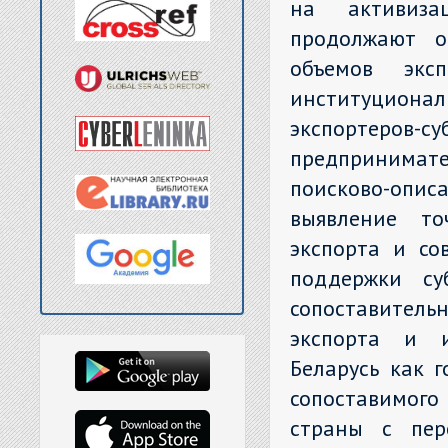
на активиза
продолжают о
объемов экс
институционал
экспортер
предпринимат
поисково-опис
выявление то
экспорта и со
поддержки су
сопоставитель
экспорта и и
Беларусь как г
сопоставимого
страны с пер