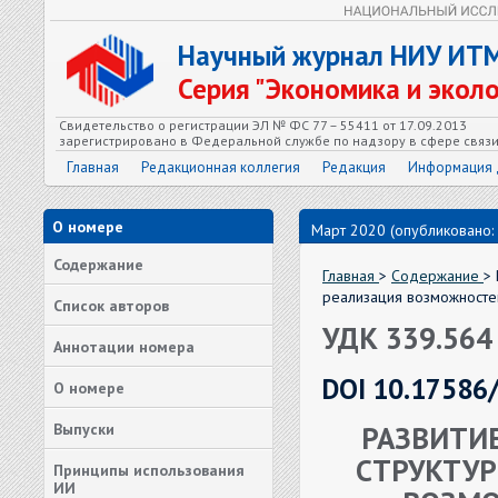
Научный журнал НИУ ИТ
Серия "Экономика и экол
Свидетельство о регистрации ЭЛ № ФС 77 – 55411 от 17.09.2013
зарегистрировано в Федеральной службе по надзору в сфере связ
Главная
Редакционная коллегия
Редакция
Информация 
О номере
Март 2020 (опубликовано:
Содержание
Главная
>
Содержание
> 
реализация возможносте
Список авторов
УДК 339.564
Аннотации номера
DOI 10.17586
О номере
РАЗВИТИЕ
Выпуски
СТРУКТУР
Принципы использования
ИИ