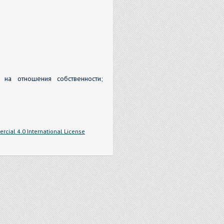
 на отношения собственности;
cial 4.0 International License