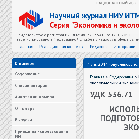
Научный журнал НИУ ИТ
Серия "Экономика и экол
Свидетельство о регистрации ЭЛ № ФС 77 – 55411 от 17.09.2013
зарегистрировано в Федеральной службе по надзору в сфере связ
Главная
Редакционная коллегия
Редакция
Информация 
О номере
Июнь 2014 (опубликовано:
Содержание
Главная
>
Содержание
>
экологических и экономи
Список авторов
УДК 536.71
Аннотации номера
ИСПОЛЬ
О номере
ПОДГОТОВ
Выпуски
ЭКО
Принципы использования
ИИ