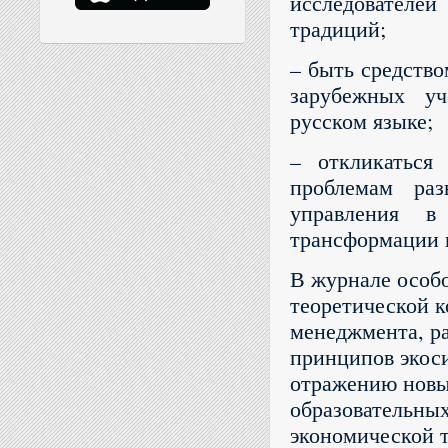
исследовател
традиций;
– быть средств
зарубежных уч
русском языке;
– откликаться
проблемам ра
управления в
трансформации и
В журнале особо
теоретической к
менеджмента, р
принципов экоси
отражению новых
образовательны
экономической 