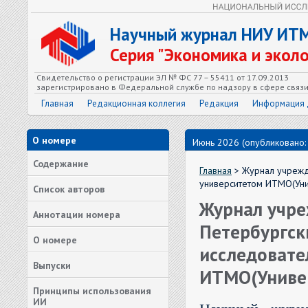
Научный журнал НИУ ИТ
Серия "Экономика и экол
Свидетельство о регистрации ЭЛ № ФС 77 – 55411 от 17.09.2013
зарегистрировано в Федеральной службе по надзору в сфере связ
Главная
Редакционная коллегия
Редакция
Информация 
О номере
Июнь 2026 (опубликовано:
Содержание
Главная
> Журнал учрежд
университетом ИТМО(Ун
Список авторов
Журнал учре
Аннотации номера
Петербургс
О номере
исследовате
Выпуски
ИТМО(Униве
Принципы использования
ИИ