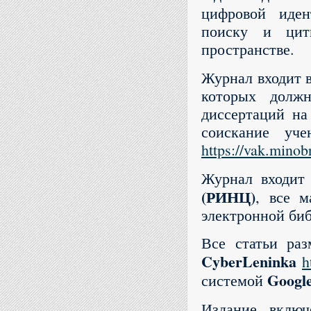
цифровой иде
поиску и цит
пространстве.
Журнал входит 
которых должн
диссертаций на
соискание уч
https://vak.minob
Журнал входи
(РИНЦ)
, все 
электронной би
Все статьи ра
CyberLeninka
h
Googl
системой
Издание вклю