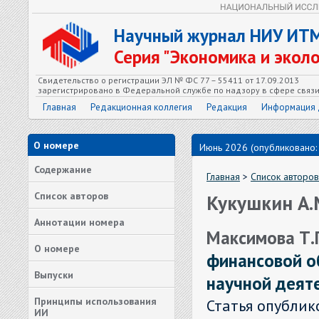
Научный журнал НИУ ИТ
Серия "Экономика и экол
Свидетельство о регистрации ЭЛ № ФС 77 – 55411 от 17.09.2013
зарегистрировано в Федеральной службе по надзору в сфере связ
Главная
Редакционная коллегия
Редакция
Информация 
О номере
Июнь 2026 (опубликовано:
Содержание
Главная
>
Список авторов
Список авторов
Кукушкин А.
Аннотации номера
Максимова Т.Г
О номере
финансовой о
Выпуски
научной деят
Принципы использования
Статья опублик
ИИ