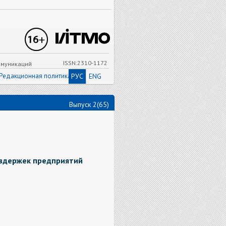
ISSN:2310-1172
ммуникаций
Редакционная политика
РУС
ENG
Выпуск 2(65)
здержек предприятий