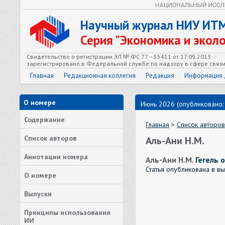
Научный журнал НИУ ИТ
Серия "Экономика и экол
Свидетельство о регистрации ЭЛ № ФС 77 – 55411 от 17.09.2013
зарегистрировано в Федеральной службе по надзору в сфере связ
Главная
Редакционная коллегия
Редакция
Информация 
О номере
Июнь 2026 (опубликовано:
Содержание
Главная
>
Список авторов
Список авторов
Аль-Ани Н.М.
Аннотации номера
Аль-Ани Н.М.
Гегель 
Статья опубликована в в
О номере
Выпуски
Принципы использования
ИИ