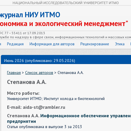
 журнал НИУ ИТМО
кономика и экологический менеджмент"
С 77 – 55411 от 17.09.2013
ужбе по надзору в сфере связи, информационных технологий и массовых ко
я
Редакция
Информация для авторов
Рецензирование
Этика
Июнь 2026 (опубликовано: 29.05.2026)
Главная
>
Список авторов
> Степанова А.А.
Степанова А.А.
Место работы:
Университет ИТМО; Институт холода и биотехнологий
E-mail: aida-st@rambler.ru
Степанова А.А.
Информационное обеспечение управлен
предприятии
Статья опубликована в выпуске 3 за 2013