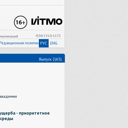
ISSN:2310-1172
ммуникаций
Редакционная политика
РУС
ENG
Выпуск 2(65)
 академия
 ущерба - приоритетное
 среды