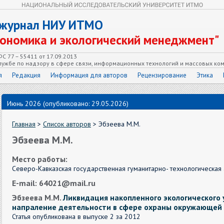
 журнал НИУ ИТМО
кономика и экологический менеджмент"
С 77 – 55411 от 17.09.2013
ужбе по надзору в сфере связи, информационных технологий и массовых ко
я
Редакция
Информация для авторов
Рецензирование
Этика
Июнь 2026 (опубликовано: 29.05.2026)
Главная
>
Список авторов
> Эбзеева М.М.
Эбзеева М.М.
Место работы:
Северо-Кавказская государственная гуманитарно- технологическая
E-mail: 64021@mail.ru
Эбзеева М.М.
Ликвидация накопленного экологического
напраление деятельности в сфере охраны окружающей
Статья опубликована в выпуске 2 за 2012