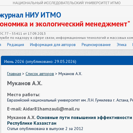
 журнал НИУ ИТМО
кономика и экологический менеджмент"
С 77 – 55411 от 17.09.2013
ужбе по надзору в сфере связи, информационных технологий и массовых ко
я
Редакция
Информация для авторов
Рецензирование
Этика
Июнь 2026 (опубликовано: 29.05.2026)
Главная
>
Список авторов
> Муканов А.Х.
Муканов А.Х.
Место работы:
Евразийский национальный университет им. Л.Н. Гумилева г. Астана, 
E-mail: Aidar81hamzauli@mail.ru
Муканов А.Х.
Основные пути повышения эффективности 
Республике Казахстан
Статья опубликована в выпуске 2 за 2012