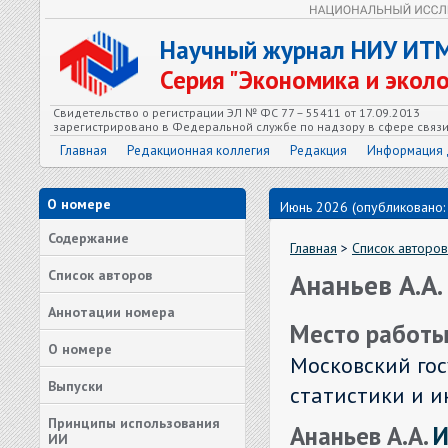
Научный журнал НИУ ИТ
Серия "Экономика и экол
Свидетельство о регистрации ЭЛ № ФС 77 – 55411 от 17.09.2013
зарегистрировано в Федеральной службе по надзору в сфере связ
Главная
Редакционная коллегия
Редакция
Информация 
О номере
Июнь 2026 (опубликовано:
Содержание
Главная
>
Список авторов
Список авторов
Ананьев А.А.
Аннотации номера
Место работы
О номере
Московский гос
Выпуски
статистики и 
Принципы использования
Ананьев А.А.
И
ИИ