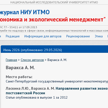
 журнал НИУ ИТМО
кономика и экологический менеджмент"
С 77 – 55411 от 17.09.2013
ужбе по надзору в сфере связи, информационных технологий и массовых ко
я
Редакция
Информация для авторов
Рецензирование
Этика
Июнь 2026 (опубликовано: 29.05.2026)
Главная
>
Список авторов
> Варакса А. М.
Варакса А. М.
Место работы:
Санкт-Петербургский государственный университет низкотемперат
Ласкина Л.Ю., Варакса А. М.
Направления развития эконо
постсоветской России
Статья опубликована в выпуске 1 за 2012