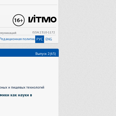
ISSN:2310-1172
ммуникаций
Редакционная политика
РУС
ENG
Выпуск 2(65)
урных и пищевых технологий
мики как науки в