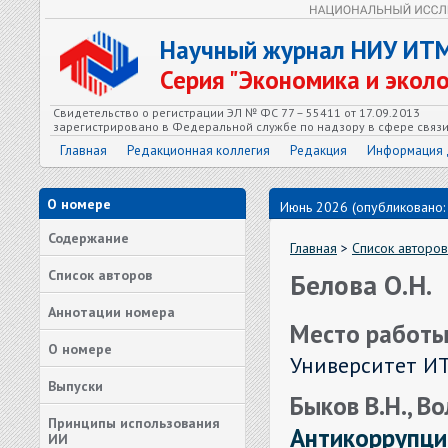
Научный журнал НИУ ИТ
Серия "Экономика и экол
Свидетельство о регистрации ЭЛ № ФС 77 – 55411 от 17.09.2013
зарегистрировано в Федеральной службе по надзору в сфере связ
Главная
Редакционная коллегия
Редакция
Информация 
О номере
Июнь 2026 (опубликовано:
Содержание
Главная
>
Список авторов
Список авторов
Белова О.Н.
Аннотации номера
Место работы
О номере
Университет ИТ
Выпуски
Быков В.Н., Во
Принципы использования
Антикоррупци
ИИ